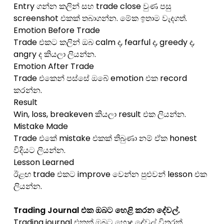
Entry ගන්න කලින් සහ trade close වුණ පසු
screenshot එකක් තබාගන්න. මේක ඉතාම වැදගත්.
Emotion Before Trade
Trade එකට කලින් ඔබ calm ද, fearful ද, greedy ද,
angry ද කියලා ලියන්න.
Emotion After Trade
Trade එකෙන් පස්සේ ඔබේ emotion එක record
කරන්න.
Result
Win, loss, breakeven කියලා result එක ලියන්න.
Mistake Made
Trade එකේ mistake එකක් තිබුණා නම් ඒක honest
විදියට ලියන්න.
Lesson Learned
ඊළඟ trade එකට improve වෙන්න පුළුවන් lesson එක
ලියන්න.
Trading Journal එක ඔබට හෙළි කරන දේවල්.
Trading journal එකක් ඔබට හොඳ දේවල් විතරක්