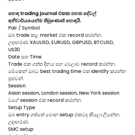
හොඳ trading journal එකක පහත දේවල්
අනිවාර්යයෙන්ම තිබුණොත් හොඳයි.
Pair / Symbol
ඔබ trade කළ market එක record කරන්න.
උදාහරණ: XAUUSD, EURUSD, GBPUSD, BTCUSD,
US30
Date සහ Time
Trade එක ගත්ත දිනය සහ වෙලාව record කරන්න.
මේකෙන් ඔබට best trading time එක identify කරන්න
පුළුවන්.
Session
Asian session, London session, New York session
වගේ session එක record කරන්න.
Setup Type
ඔබ entry ගත්තේ මොන setup එකටද කියලා ලියන්න.
උදාහරණ:
SMC setup