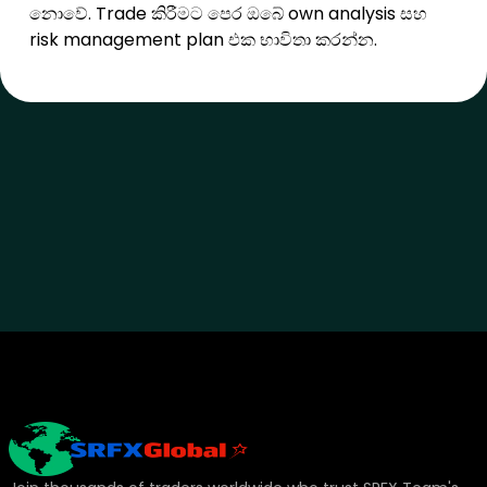
නොවේ. Trade කිරීමට පෙර ඔබේ own analysis සහ
risk management plan එක භාවිතා කරන්න.