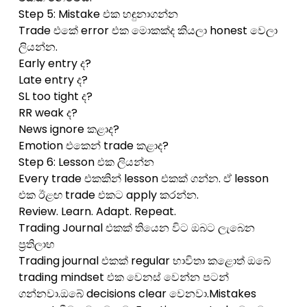
Step 5: Mistake එක හඳුනාගන්න
Trade එකේ error එක මොකක්ද කියලා honest වෙලා
ලියන්න.
Early entry ද?
Late entry ද?
SL too tight ද?
RR weak ද?
News ignore කළාද?
Emotion එකෙන් trade කළාද?
Step 6: Lesson එක ලියන්න
Every trade එකකින් lesson එකක් ගන්න. ඒ lesson
එක ඊළඟ trade එකට apply කරන්න.
Review. Learn. Adapt. Repeat.
Trading Journal එකක් තියෙන විට ඔබට ලැබෙන
ප්‍රතිලාභ
Trading journal එකක් regular භාවිතා කළොත් ඔබේ
trading mindset එක වෙනස් වෙන්න පටන්
ගන්නවා.ඔබේ decisions clear වෙනවා.Mistakes