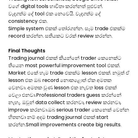
වගේ digital tools භාවිතා කරන්නත් පුළුවන්.
වැදගත්ම දේ tool එක නෙවෙයි. වැදගත්ම දේ
consistency එක.
Simple system එකක් තෝරගන්න. සෑම trade එකක්ම
record කරන්න. සතියකට වරක් review කරන්න.
Final Thoughts
Trading journal එකක් කියන්නේ trader කෙනෙක්ට
තියෙන most powerful improvement tool එකක්.
Market එකේ හැම trade එකක්ම lesson එකක්. නමුත් ඒ
lesson එක ඔබ record නොකළොත් ඒක අමතක
වෙනවා. අමතක වුණ lesson එක නැවත loss එකක්
වෙලා එනවා.Professional traders guess කරන්නේ
නැහැ. ඔවුන් data collect කරනවා, review කරනවා,
improve කරනවා.ඔබ serious trader කෙනෙක් වෙන්න
හිතනවා නම් අදම trading journal එකක් start
කරන්න.Small improvements create big results.