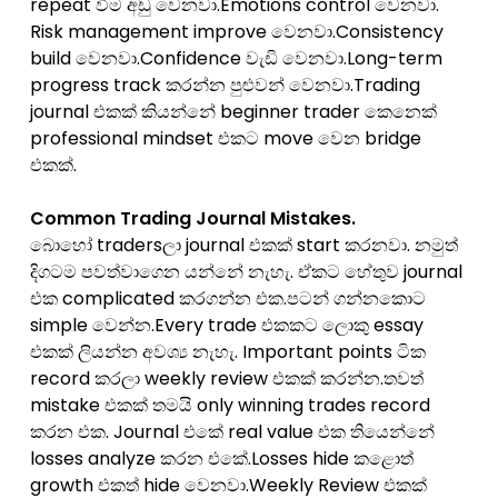
repeat වීම අඩු වෙනවා.Emotions control වෙනවා.
Risk management improve වෙනවා.Consistency
build වෙනවා.Confidence වැඩි වෙනවා.Long-term
progress track කරන්න පුළුවන් වෙනවා.Trading
journal එකක් කියන්නේ beginner trader කෙනෙක්
professional mindset එකට move වෙන bridge
එකක්.
Common Trading Journal Mistakes.
බොහෝ tradersලා journal එකක් start කරනවා. නමුත්
දිගටම පවත්වාගෙන යන්නේ නැහැ. ඒකට හේතුව journal
එක complicated කරගන්න එක.පටන් ගන්නකොට
simple වෙන්න.Every trade එකකට ලොකු essay
එකක් ලියන්න අවශ්‍ය නැහැ. Important points ටික
record කරලා weekly review එකක් කරන්න.තවත්
mistake එකක් තමයි only winning trades record
කරන එක. Journal එකේ real value එක තියෙන්නේ
losses analyze කරන එකේ.Losses hide කළොත්
growth එකත් hide වෙනවා.Weekly Review එකක්