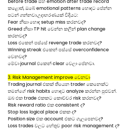
before trade සහ emotion after trade record
කළොත්, ඔබේ emotional patterns හොඳට පේන්න
පටන් ගන්නවා.උදාහරණයක් විදියට:
Fear නිසා හොඳ setup miss කරනවද?
Greed නිසා TP hit වෙන්න කලින් plan change
කරනවද?
Loss එකෙන් පස්සේ revenge trade කරනවද?
Winning streak එකෙන් පස්සේ overconfidence
වෙනවද?
මේවා journal එකෙන් clear වෙලා පේනවා.
3. Risk Management improve වෙනවා
Trading journal එකක් තියෙන trader කෙනෙක්ට
තමන්ගේ risk habits හොඳට analyze කරන්න පුළුවන්.
ඔබ එක trade එකකට කොච්චර risk කරනවද?
Risk reward ratio එක consistent ද?
Stop loss logical place එකක ද?
Position size එක account එකට ගැලපෙනවද?
Loss trades වලට හේතුව poor risk management ද?