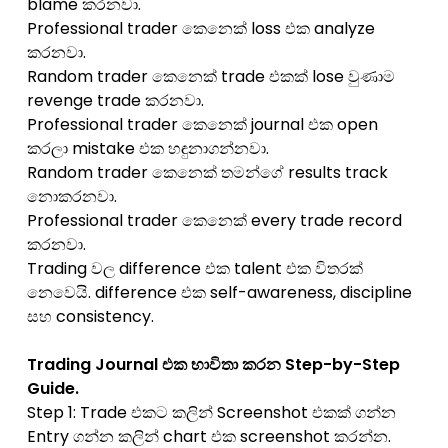
blame කරනවා.
Professional trader කෙනෙක් loss එක analyze
කරනවා.
Random trader කෙනෙක් trade එකක් lose වුණාම
revenge trade කරනවා.
Professional trader කෙනෙක් journal එක open
කරලා mistake එක හඳුනාගන්නවා.
Random trader කෙනෙක් තමන්ගේ results track
නොකරනවා.
Professional trader කෙනෙක් every trade record
කරනවා.
Trading වල difference එක talent එක විතරක්
නෙවෙයි. difference එක self-awareness, discipline
සහ consistency.
Trading Journal එක භාවිතා කරන Step-by-Step
Guide.
Step 1: Trade එකට කලින් Screenshot එකක් ගන්න
Entry ගන්න කලින් chart එක screenshot කරන්න.