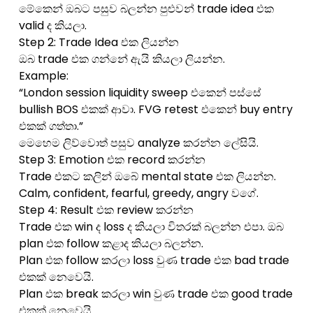
මේකෙන් ඔබට පසුව බලන්න පුළුවන් trade idea එක
valid ද කියලා.
Step 2: Trade Idea එක ලියන්න
ඔබ trade එක ගන්නේ ඇයි කියලා ලියන්න.
Example:
“London session liquidity sweep එකෙන් පස්සේ
bullish BOS එකක් ආවා. FVG retest එකෙන් buy entry
එකක් ගත්තා.”
මෙහෙම ලිව්වොත් පසුව analyze කරන්න ලේසියි.
Step 3: Emotion එක record කරන්න
Trade එකට කලින් ඔබේ mental state එක ලියන්න.
Calm, confident, fearful, greedy, angry වගේ.
Step 4: Result එක review කරන්න
Trade එක win ද loss ද කියලා විතරක් බලන්න එපා. ඔබ
plan එක follow කළාද කියලා බලන්න.
Plan එක follow කරලා loss වුණ trade එක bad trade
එකක් නෙවෙයි.
Plan එක break කරලා win වුණ trade එක good trade
එකක් නෙවෙයි.