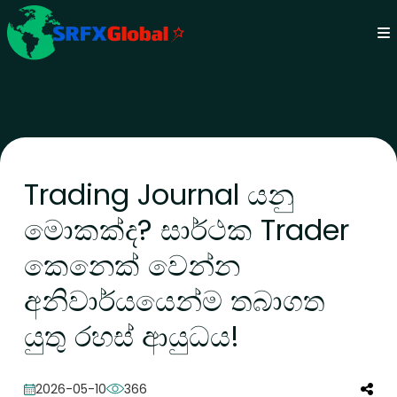
Trading Journal යනු
මොකක්ද? සාර්ථක Trader
කෙනෙක් වෙන්න
අනිවාර්යයෙන්ම තබාගත
යුතු රහස් ආයුධය!
2026-05-10
366