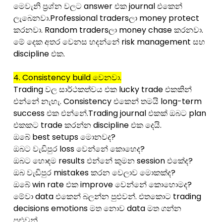
මෙවැනි ප්‍රශ්න වලට answer එක journal එකෙන්
ලැබෙනවා.Professional tradersලා money protect
කරනවා. Random tradersලා money chase කරනවා.
මේ දෙක අතර වෙනස හදන්නේ risk management සහ
discipline එක.
4. Consistency build වෙනවා.
Trading වල සාර්ථකත්වය එක lucky trade එකකින්
එන්නේ නැහැ. Consistency එකෙන් තමයි long-term
success එක එන්නේ.Trading journal එකක් ඔබට plan
එකකට trade කරන්න discipline එක දෙයි.
ඔබේ best setups මොනවද?
ඔබට වැඩිපුර loss වෙන්නේ කොහෙද?
ඔබට හොඳම results එන්නේ කුමන session එකේද?
ඔබ වැඩිපුර mistakes කරන වෙලාව මොකක්ද?
ඔබේ win rate එක improve වෙන්නේ කොහොමද?
මේවා data එකෙන් බලන්න පුළුවන්. එතකොට trading
decisions emotions මත නොව data මත ගන්න
පුළුවන්.