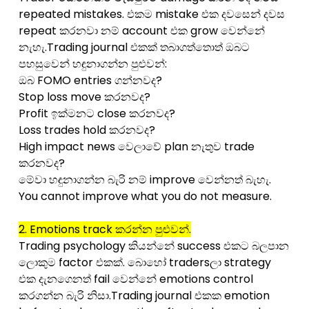
repeated mistakes. එකම mistake එක දවසෙන් දවස
repeat කරනවා නම් account එක grow වෙන්නේ
නැහැ.Trading journal එකක් තබාගත්තොත් ඔබට
පහසුවෙන් හඳුනාගන්න පුළුවන්:
ඔබ FOMO entries ගන්නවද?
Stop loss move කරනවද?
Profit ඉක්මනට close කරනවද?
Loss trades hold කරනවද?
High impact news වෙලාවේ plan නැතුව trade
කරනවද?
මේවා හඳුනාගන්න බැරි නම් improve වෙන්නත් බැහැ.
You cannot improve what you do not measure.
2. Emotions track කරන්න පුළුවන්.
Trading psychology කියන්නේ success එකට බලපාන
ලොකුම factor එකක්. බොහෝ tradersලා strategy
එක දැනගෙනත් fail වෙන්නේ emotions control
කරගන්න බැරි නිසා.Trading journal එකක emotion