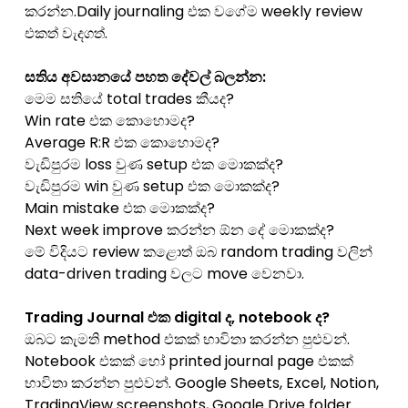
කරන්න.Daily journaling එක වගේම weekly review
එකත් වැදගත්.
සතිය අවසානයේ පහත දේවල් බලන්න:
මෙම සතියේ total trades කීයද?
Win rate එක කොහොමද?
Average R:R එක කොහොමද?
වැඩිපුරම loss වුණ setup එක මොකක්ද?
වැඩිපුරම win වුණ setup එක මොකක්ද?
Main mistake එක මොකක්ද?
Next week improve කරන්න ඕන දේ මොකක්ද?
මේ විදියට review කළොත් ඔබ random trading වලින්
data-driven trading වලට move වෙනවා.
Trading Journal එක digital ද, notebook ද?
ඔබට කැමති method එකක් භාවිතා කරන්න පුළුවන්.
Notebook එකක් හෝ printed journal page එකක්
භාවිතා කරන්න පුළුවන්. Google Sheets, Excel, Notion,
TradingView screenshots, Google Drive folder