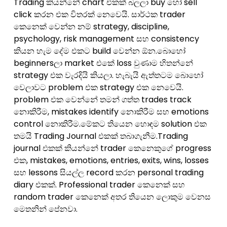
Trading කියන්නේ chart එකක් බලලා buy හෝ sell
click කරන එක විතරක් නෙවෙයි. සාර්ථක trader
කෙනෙක් වෙන්න නම් strategy, discipline,
psychology, risk management සහ consistency
කියන හැම දේම එකට build වෙන්න ඕන.බොහෝ
beginnersලා market එකේ loss වුණාම හිතන්නේ
strategy එක වැරදියි කියලා. හැබැයි ඇත්තටම බොහෝ
වෙලාවට problem එක strategy එක නෙවෙයි.
problem එක වෙන්නේ තමන් ගත්ත trades track
නොකිරීම, mistakes identify නොකිරීම සහ emotions
control නොකිරීම.මේකට තියෙන හොඳම solution එක
තමයි Trading Journal එකක් තබාගැනීම.Trading
journal එකක් කියන්නේ trader කෙනෙකුගේ progress
එක, mistakes, emotions, entries, exits, wins, losses
සහ lessons සියල්ල record කරන personal trading
diary එකක්. Professional trader කෙනෙක් සහ
random trader කෙනෙක් අතර තියෙන ලොකුම වෙනස
මෙතනින් පේනවා.