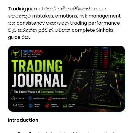
Trading journal එකක් භාවිතා කිරීමෙන් trader
කෙනෙකුට mistakes, emotions, risk management
සහ consistency හඳුනාගෙන trading performance
වැඩි කරගන්න පුළුවන්. මෙන්න complete Sinhala
guide එක.
Introduction