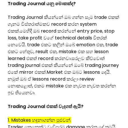
Trading Journal යනු මොකක්ද?
Trading Journal කියන්නේ ඔබ ගන්න සෑම trade එකක්
ගැනම විස්තරාත්මකව record කරන system
එකක්.මෙහිදී ඔබ record කරන්නේ entry price, stop
loss, take profit වගේ technical details විතරක්
නෙවෙයි. trade එකට කලින් ඔබේ emotion එක, trade
එකට හේතුව, result එක, mistake එක සහ lesson
learned එකත් record කරනවා.සරලව කිව්වොත්
trading journal එකක් කියන්නේ ඔබේ trading journey
එකේ mirror එකක්.Market එක ඔබට lessons දෙයි.
නමුත් ඔබ ඒ lessons record කරලා review
නොකළොත්, එකම mistake එක නැවත නැවත කරන්න
ඉඩ තියෙනවා.
Trading Journal එකක් වැදගත් ඇයි?
1. Mistakes හඳුනාගන්න පුළුවන්.
Trader කෙනෙක්ට වැඩිපුරම damage කරන දේ තමයි